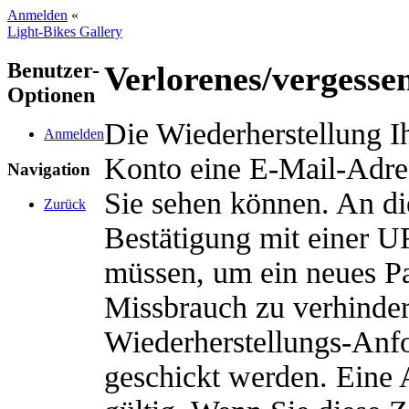
Anmelden
«
Light-Bikes Gallery
Benutzer-
Verlorenes/vergesse
Optionen
Die Wiederherstellung Ih
Anmelden
Konto eine E-Mail-Adres
Navigation
Sie sehen können. An di
Zurück
Bestätigung mit einer U
müssen, um ein neues Pa
Missbrauch zu verhinde
Wiederherstellungs-Anfo
geschickt werden. Eine 