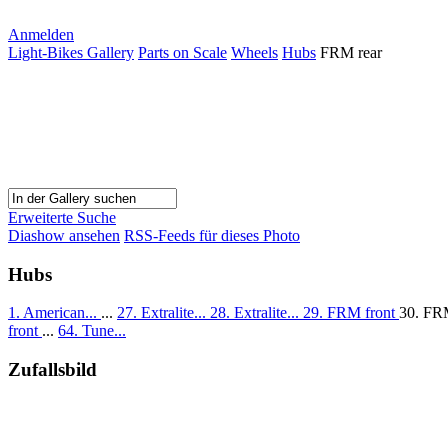
Anmelden
Light-Bikes Gallery
Parts on Scale
Wheels
Hubs
FRM rear
Erweiterte Suche
Diashow ansehen
RSS-Feeds für dieses Photo
Hubs
1. American...
...
27. Extralite...
28. Extralite...
29. FRM front
30. FR
front
...
64. Tune...
Zufallsbild