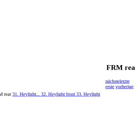
FRM rea
nächste
letzte
erste
vorherige
M rear
31. Heylight...
32. Heylight front
33. Heylight