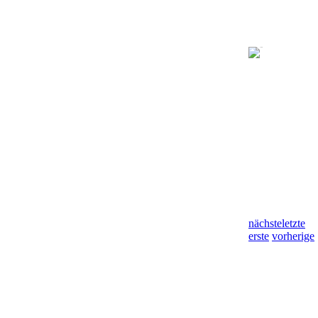
nächste
letzte
erste
vorherige