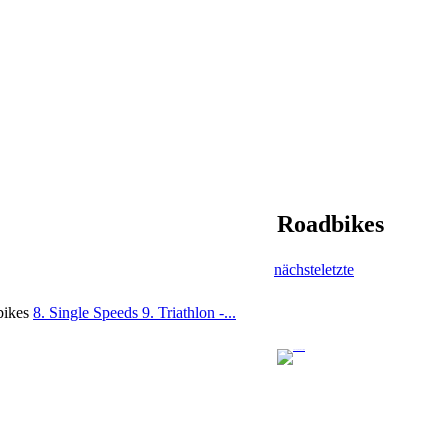
Roadbikes
nächste
letzte
bikes
8. Single Speeds
9. Triathlon -...